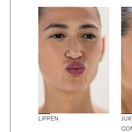
LIPPEN
JU
CO