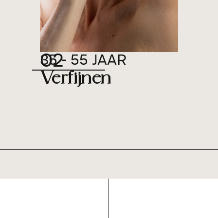
02
35 - 55 JAAR
Verfijnen