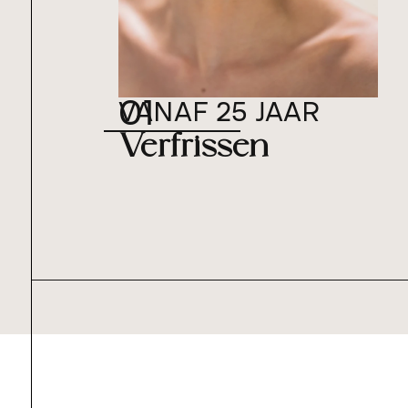
01
VANAF 25 JAAR
Verfrissen