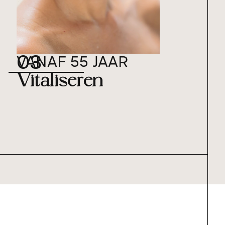
03
VANAF 55 JAAR
Vitaliseren