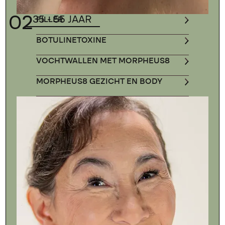
02
35 - 55 JAAR
FILLER
BOTULINETOXINE
VOCHTWALLEN MET MORPHEUS8
MORPHEUS8 GEZICHT EN BODY