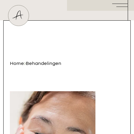
Huidtherapeut
Dermatoloog
Plastisch Chirurg
Hormoonspecialist
/ Gynaecoloog
Cosmetisch Arts
Home
Behandelingen