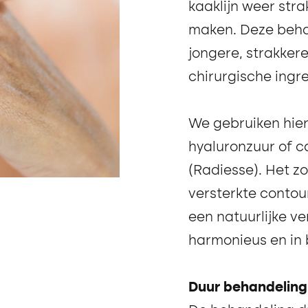
kaaklijn weer stra
maken. Deze beha
jongere, strakker
chirurgische ingr
We gebruiken hierv
hyaluronzuur of 
(Radiesse). Het z
versterkte contour
een natuurlijke ve
harmonieus en in 
Duur behandeling