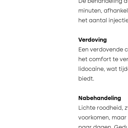
De behandeling d
minuten, afhankel
het aantal injecti
Verdoving
Een verdovende c
het comfort te ver
lidocaïne, wat tij
biedt.
Nabehandeling
Lichte roodheid, 
voorkomen, maar 
paar dagen. Gedu