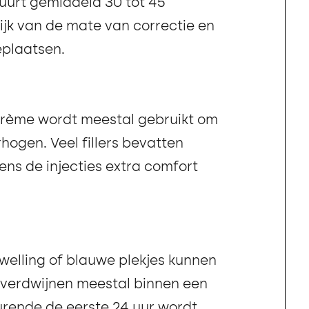
uurt gemiddeld 30 tot 45
ijk van de mate van correctie en
eplaatsen.
rème wordt meestal gebruikt om
hogen. Veel fillers bevatten
dens de injecties extra comfort
zwelling of blauwe plekjes kunnen
verdwijnen meestal binnen een
rende de eerste 24 uur wordt