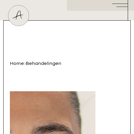
Huidtherapeut
Dermatoloog
Plastisch Chirurg
Hormoonspecialist
/ Gynaecoloog
Cosmetisch Arts
Home
Behandelingen