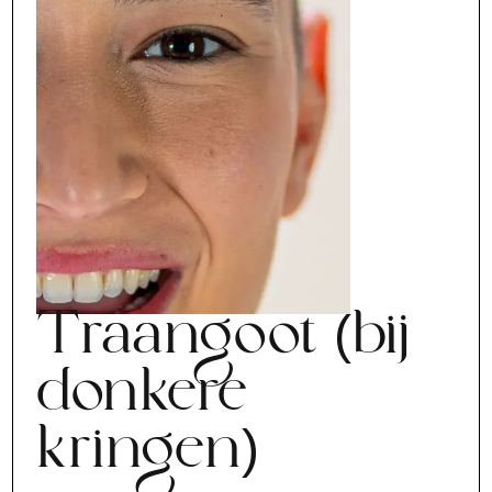
Traangoot (bij
donkere
kringen)