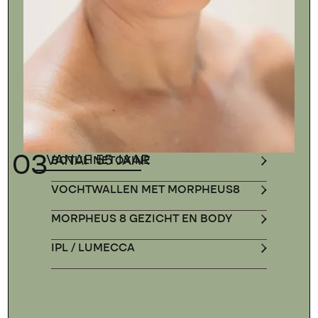
03
VANAF 55 JAAR
BOTULINETOXINE
VOCHTWALLEN MET MORPHEUS8
MORPHEUS 8 GEZICHT EN BODY
IPL / LUMECCA