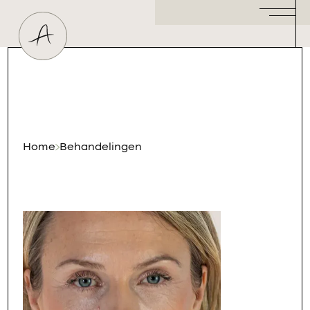
Huidtherapeut
Dermatoloog
Plastisch Chirurg
Hormoonspecialist
/ Gynaecoloog
Cosmetisch Arts
Home
Behandelingen