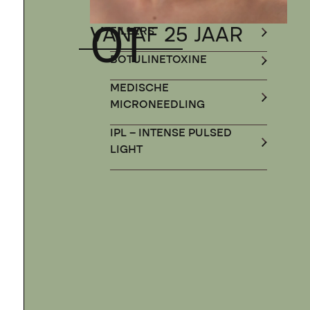
01
VANAF 25 JAAR
FILLERS
BOTULINETOXINE
MEDISCHE
MICRONEEDLING
IPL – INTENSE PULSED
LIGHT