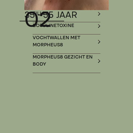
02
35 - 55 JAAR
FILLER
BOTULINETOXINE
VOCHTWALLEN MET
MORPHEUS8
MORPHEUS8 GEZICHT EN
BODY