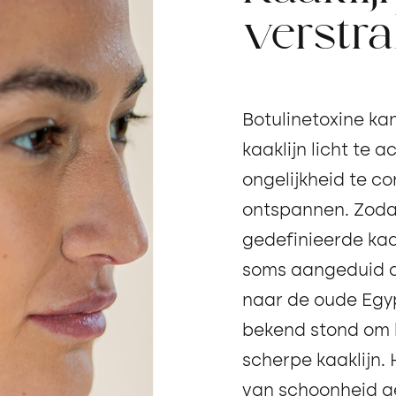
verstr
Botulinetoxine ka
kaaklijn licht te 
ongelijkheid te co
ontspannen. Zodat
gedefinieerde kaa
soms aangeduid al
naar de oude Egypt
bekend stond om 
scherpe kaaklijn.
van schoonheid g