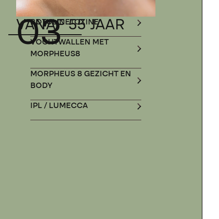
03
VANAF 55 JAAR
BOTULINETOXINE
VOCHTWALLEN MET
MORPHEUS8
MORPHEUS 8 GEZICHT EN
BODY
IPL / LUMECCA