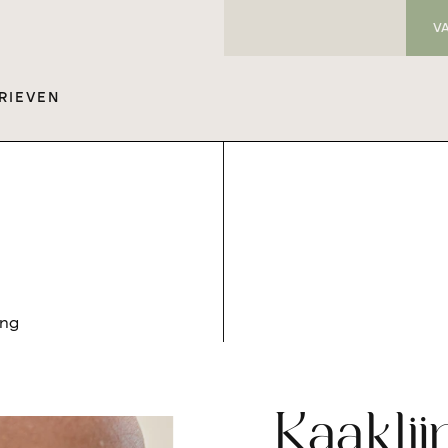
V
RIEVEN
ing
Kaaklij