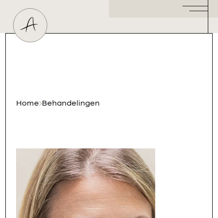
Huidtherapeut
Dermatoloog
Plastisch Chirurg
Hormoonspecialist
/ Gynaecoloog
Cosmetisch Arts
Home
Behandelingen