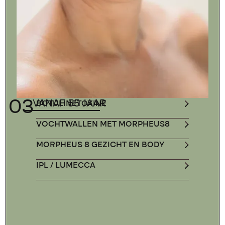
03
VANAF 55 JAAR
BOTULINETOXINE
VOCHTWALLEN MET MORPHEUS8
MORPHEUS 8 GEZICHT EN BODY
IPL / LUMECCA