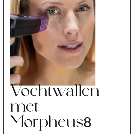
Vochtwallen
met
Morpheus8