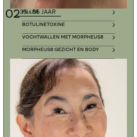
02
35 - 55 JAAR
FILLER
BOTULINETOXINE
VOCHTWALLEN MET MORPHEUS8
MORPHEUS8 GEZICHT EN BODY