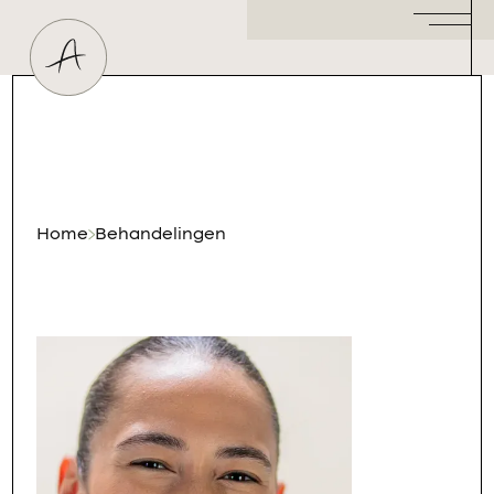
Huidtherapeut
Dermatoloog
Plastisch Chirurg
Hormoonspecialist
/ Gynaecoloog
Cosmetisch Arts
Home
Behandelingen