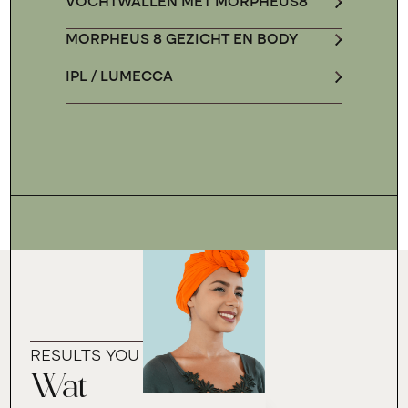
VOCHTWALLEN MET MORPHEUS8
MORPHEUS 8 GEZICHT EN BODY
IPL / LUMECCA
RESULTS YOU CAN TRUST
Wat