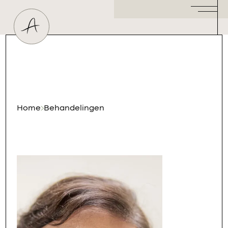
Huidtherapeut
Dermatoloog
Plastisch Chirurg
Hormoonspecialist
/ Gynaecoloog
Cosmetisch Arts
Home
Behandelingen