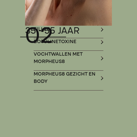
02
35 - 55 JAAR
FILLER
BOTULINETOXINE
VOCHTWALLEN MET
MORPHEUS8
MORPHEUS8 GEZICHT EN
BODY