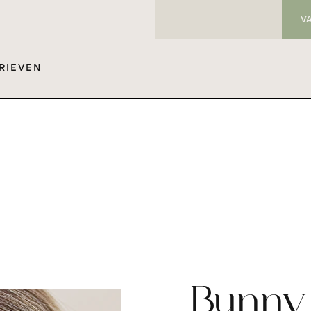
V
RIEVEN
Bunny 