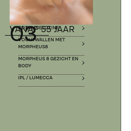
03
VANAF 55 JAAR
BOTULINETOXINE
VOCHTWALLEN MET
MORPHEUS8
MORPHEUS 8 GEZICHT EN
BODY
IPL / LUMECCA