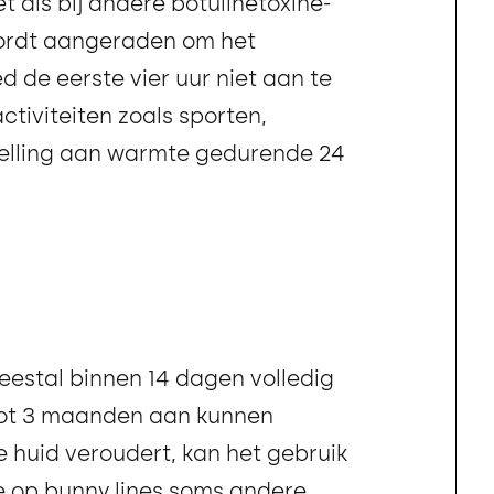
t als bij andere botulinetoxine-
ordt aangeraden om het
 de eerste vier uur niet aan te
ctiviteiten zoals sporten,
telling aan warmte gedurende 24
meestal binnen 14 dagen volledig
 tot 3 maanden aan kunnen
huid veroudert, kan het gebruik
e op bunny lines soms andere