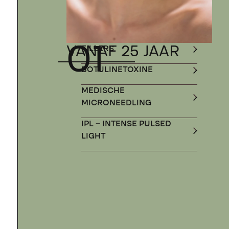
01
VANAF 25 JAAR
FILLERS
BOTULINETOXINE
MEDISCHE
MICRONEEDLING
IPL – INTENSE PULSED
LIGHT