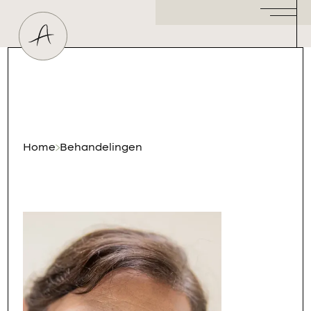
Huidtherapeut
Dermatoloog
Plastisch Chirurg
Hormoonspecialist
/ Gynaecoloog
Cosmetisch Arts
Home
Behandelingen