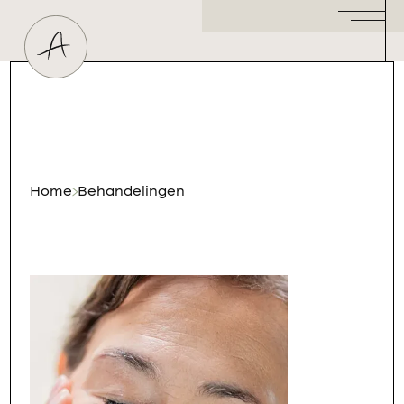
Huidtherapeut
Dermatoloog
Plastisch Chirurg
Hormoonspecialist
/ Gynaecoloog
Cosmetisch Arts
Home
Behandelingen