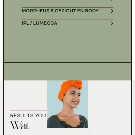
MORPHEUS 8 GEZICHT EN BODY
IPL / LUMECCA
RESULTS YOU CAN TRUST
Wat