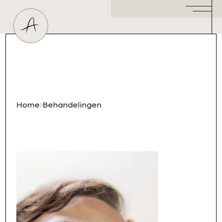
Huidtherapeut
Dermatoloog
Plastisch Chirurg
Hormoonspecialist
/ Gynaecoloog
Cosmetisch Arts
Home
Behandelingen