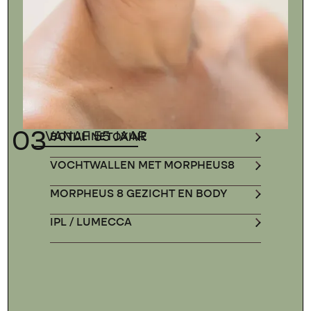
03
VANAF 55 JAAR
BOTULINETOXINE
VOCHTWALLEN MET MORPHEUS8
MORPHEUS 8 GEZICHT EN BODY
IPL / LUMECCA