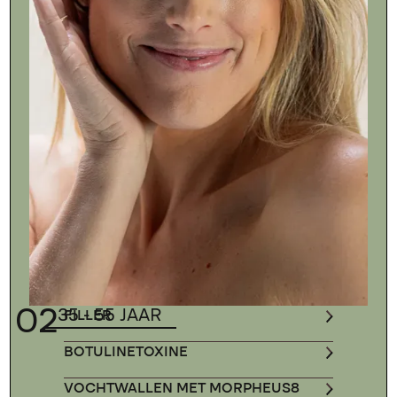
02
35 - 55 JAAR
FILLER
BOTULINETOXINE
VOCHTWALLEN MET MORPHEUS8