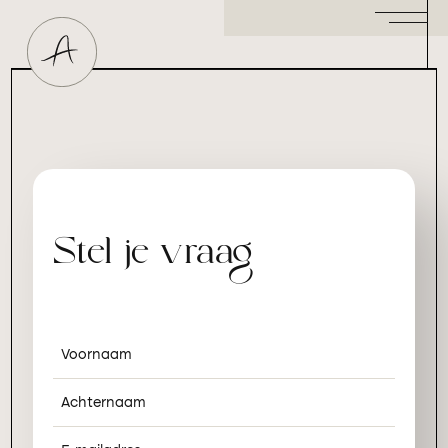
Huidtherapeut
Dermatoloog
Plastisch Chirurg
Hormoonspecialist
/ Gynaecoloog
Cosmetisch Arts
Stel je vraag