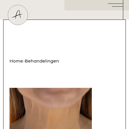
Huidtherapeut
Dermatoloog
Plastisch Chirurg
Hormoonspecialist
/ Gynaecoloog
Cosmetisch Arts
Home
Behandelingen