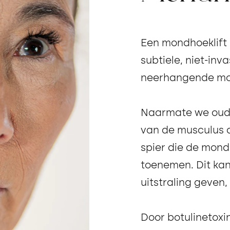
Een mondhoeklift 
subtiele, niet-in
neerhangende mon
Naarmate we ouder
van de musculus d
spier die de mond
toenemen. Dit ka
uitstraling geven,
Door botulinetoxin