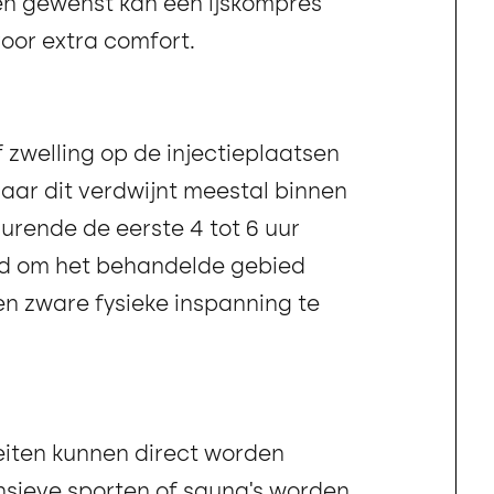
en gewenst kan een ijskompres
oor extra comfort.
 zwelling op de injectieplaatsen
ar dit verdwijnt meestal binnen
urende de eerste 4 tot 6 uur
d om het behandelde gebied
en zware fysieke inspanning te
teiten kunnen direct worden
nsieve sporten of sauna’s worden