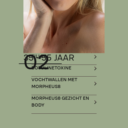
02
35 - 55 JAAR
FILLER
BOTULINETOXINE
VOCHTWALLEN MET
MORPHEUS8
MORPHEUS8 GEZICHT EN
BODY