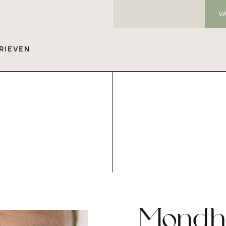
V
RIEVEN
Mondho