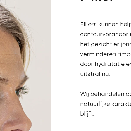
Fillers kunnen he
contourveranderi
het gezicht er jong
verminderen rimpe
door hydratatie e
uitstraling.
Wij behandelen op
natuurlijke karak
blijft.