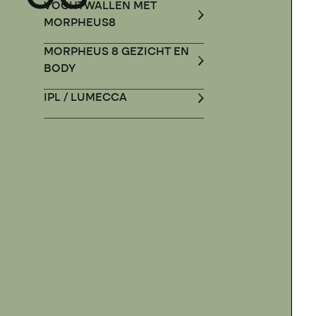
VOCHTWALLEN MET
MORPHEUS8
MORPHEUS 8 GEZICHT EN
BODY
IPL / LUMECCA