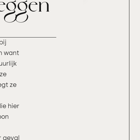
eggen
bij
en want
urlijk
 ze
egt ze
ie hier
oon
r geval