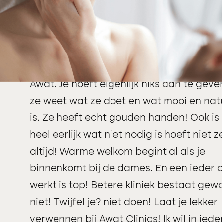
z
Linda
Vanaf dag 1 voel ik mij in goede handen 
Awat. Je hoeft eigenlijk niks aan te gev
ze weet wat ze doet en wat mooi en natu
is. Ze heeft echt gouden handen! Ook is
heel eerlijk wat niet nodig is hoeft niet z
altijd! Warme welkom begint al als je
binnenkomt bij de dames. En een ieder d
werkt is top! Betere kliniek bestaat gew
niet! Twijfel je? niet doen! Laat je lekker
verwennen bij Awat Clinics! Ik wil in iede