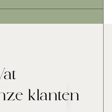
at
nze klanten