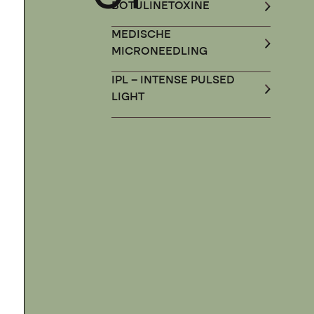
BOTULINETOXINE
MEDISCHE
MICRONEEDLING
IPL – INTENSE PULSED
LIGHT