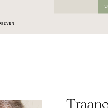
V
RIEVEN
Traang