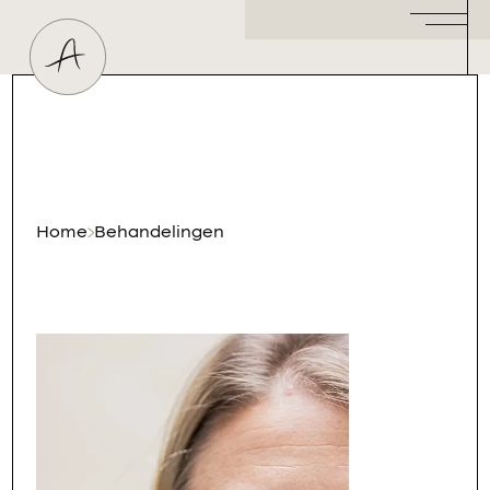
Huidtherapeut
Dermatoloog
Plastisch Chirurg
Hormoonspecialist
/ Gynaecoloog
Cosmetisch Arts
Home
Behandelingen