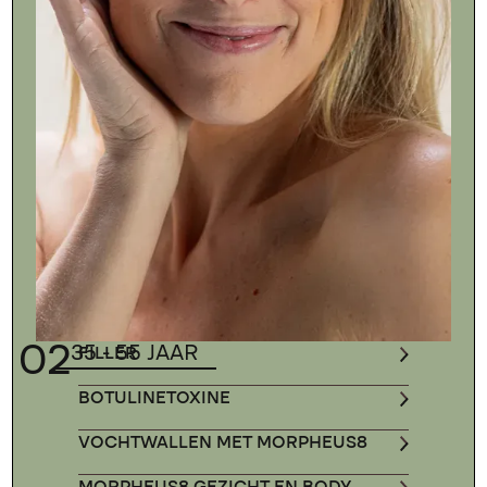
02
35 - 55 JAAR
FILLER
BOTULINETOXINE
VOCHTWALLEN MET MORPHEUS8