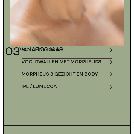
03
VANAF 55 JAAR
BOTULINETOXINE
VOCHTWALLEN MET MORPHEUS8
MORPHEUS 8 GEZICHT EN BODY
IPL / LUMECCA