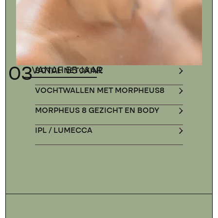
03
VANAF 55 JAAR
BOTULINETOXINE
VOCHTWALLEN MET MORPHEUS8
MORPHEUS 8 GEZICHT EN BODY
IPL / LUMECCA