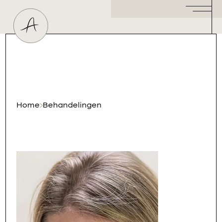
Huidtherapeut
Dermatoloog
Plastisch Chirurg
Hormoonspecialist
/ Gynaecoloog
Cosmetisch Arts
Home
Behandelingen