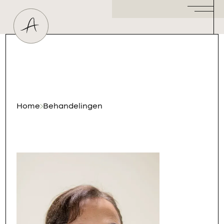
Huidtherapeut
Dermatoloog
Plastisch Chirurg
Hormoonspecialist
/ Gynaecoloog
Cosmetisch Arts
Home
Behandelingen