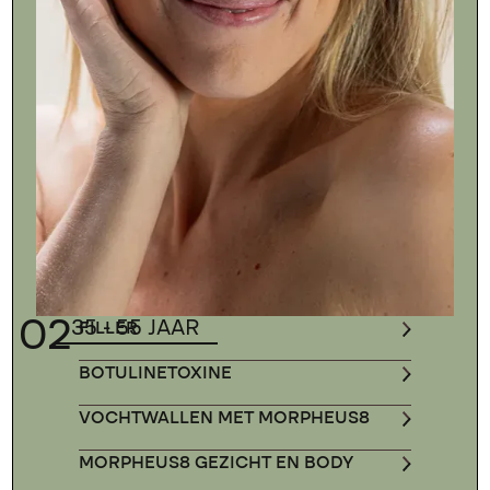
02
35 - 55 JAAR
FILLER
BOTULINETOXINE
VOCHTWALLEN MET MORPHEUS8
MORPHEUS8 GEZICHT EN BODY