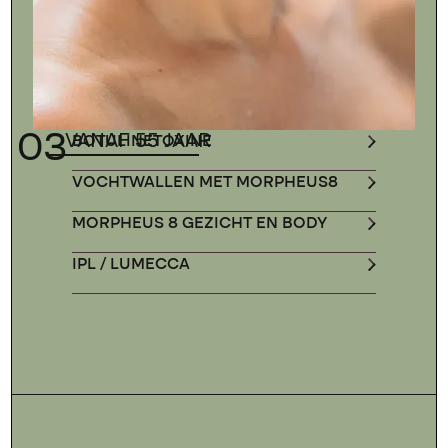
03
VANAF 55 JAAR
BOTULINETOXINE
VOCHTWALLEN MET MORPHEUS8
MORPHEUS 8 GEZICHT EN BODY
IPL / LUMECCA