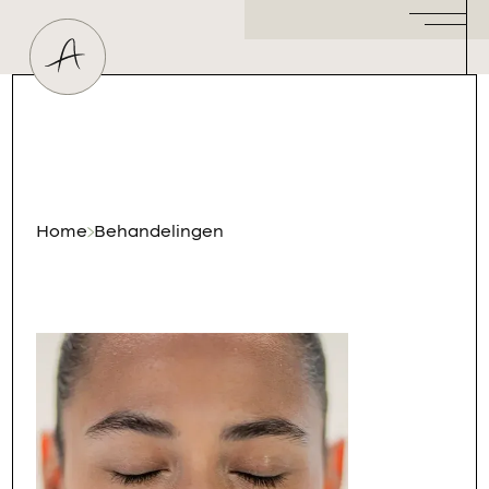
Huidtherapeut
Dermatoloog
Plastisch Chirurg
Hormoonspecialist
/ Gynaecoloog
Cosmetisch Arts
Home
Behandelingen