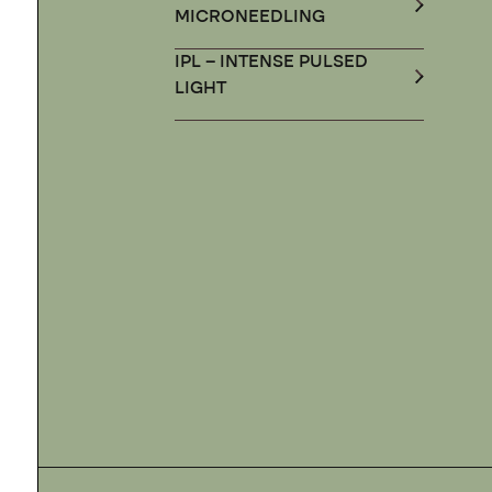
MICRONEEDLING
IPL – INTENSE PULSED
LIGHT