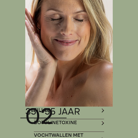
02
35 - 55 JAAR
FILLER
BOTULINETOXINE
VOCHTWALLEN MET