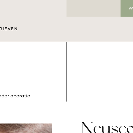
V
RIEVEN
nder operatie
Neusco