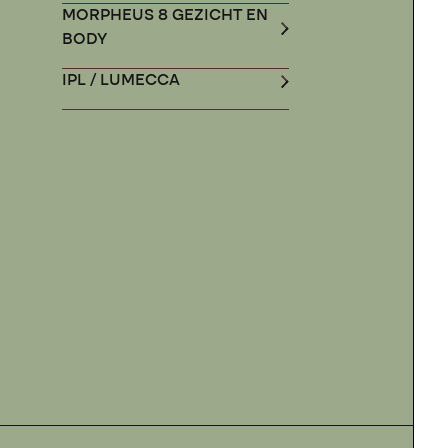
MORPHEUS 8 GEZICHT EN
BODY
IPL / LUMECCA