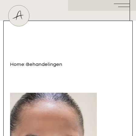
Huidtherapeut
Dermatoloog
Plastisch Chirurg
Hormoonspecialist
/ Gynaecoloog
Cosmetisch Arts
Home
Behandelingen