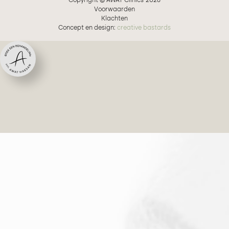
Copyright © AWAT Clinics
2026
Voorwaarden
Klachten
Concept en design:
creative bastards