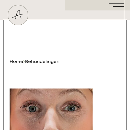
Huidtherapeut
Dermatoloog
Plastisch Chirurg
Hormoonspecialist
/ Gynaecoloog
Cosmetisch Arts
Home
Behandelingen