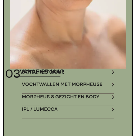
03
VANAF 55 JAAR
BOTULINETOXINE
VOCHTWALLEN MET MORPHEUS8
MORPHEUS 8 GEZICHT EN BODY
IPL / LUMECCA