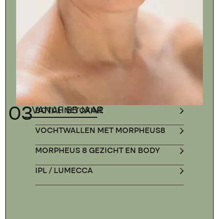
03
VANAF 55 JAAR
BOTULINETOXINE
VOCHTWALLEN MET MORPHEUS8
MORPHEUS 8 GEZICHT EN BODY
IPL / LUMECCA