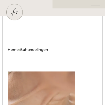
Huidtherapeut
Dermatoloog
Plastisch Chirurg
Hormoonspecialist
/ Gynaecoloog
Cosmetisch Arts
Home
Behandelingen