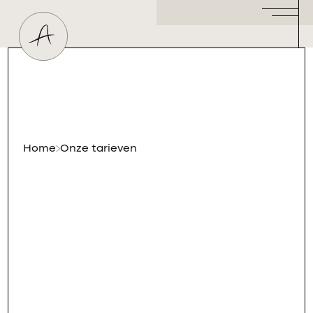
Huidtherapeut
Dermatoloog
Plastisch Chirurg
Hormoonspecialist
/ Gynaecoloog
Cosmetisch Arts
Home
Onze tarieven