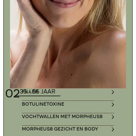
02
35 - 55 JAAR
FILLER
BOTULINETOXINE
VOCHTWALLEN MET MORPHEUS8
MORPHEUS8 GEZICHT EN BODY