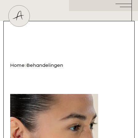
Huidtherapeut
Dermatoloog
Plastisch Chirurg
Hormoonspecialist
/ Gynaecoloog
Cosmetisch Arts
Home
Behandelingen