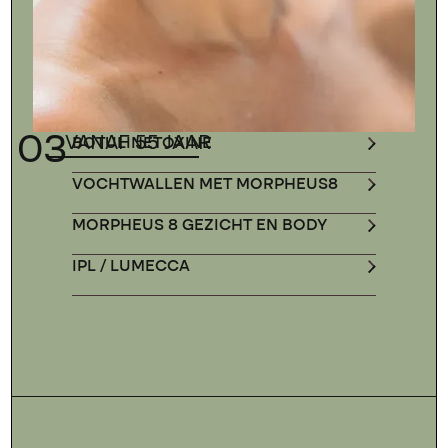
03
VANAF 55 JAAR
BOTULINETOXINE
VOCHTWALLEN MET MORPHEUS8
MORPHEUS 8 GEZICHT EN BODY
IPL / LUMECCA