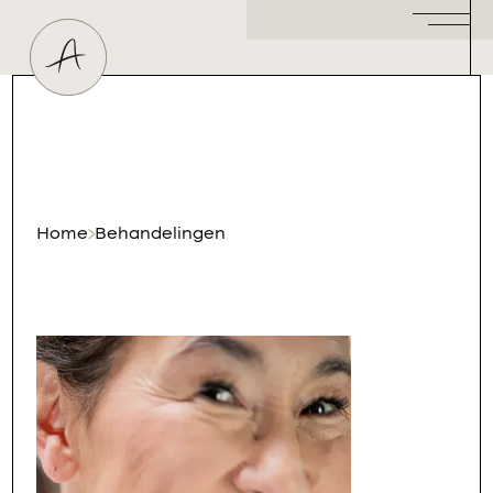
Huidtherapeut
Dermatoloog
Plastisch Chirurg
Hormoonspecialist
/ Gynaecoloog
Cosmetisch Arts
Home
Behandelingen