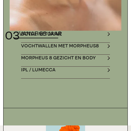
03
VANAF 55 JAAR
BOTULINETOXINE
VOCHTWALLEN MET MORPHEUS8
MORPHEUS 8 GEZICHT EN BODY
IPL / LUMECCA