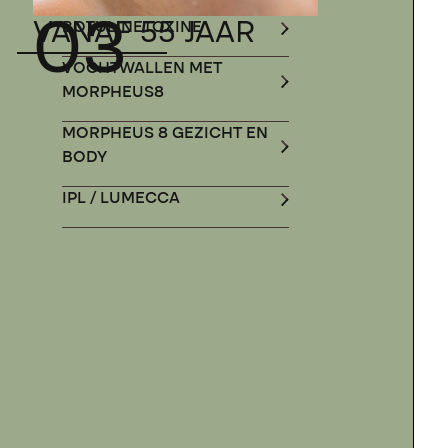
03
VANAF 55 JAAR
BOTULINETOXINE
VOCHTWALLEN MET
MORPHEUS8
MORPHEUS 8 GEZICHT EN
BODY
IPL / LUMECCA