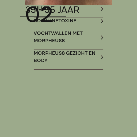
02
35 - 55 JAAR
FILLER
BOTULINETOXINE
VOCHTWALLEN MET
MORPHEUS8
MORPHEUS8 GEZICHT EN
BODY