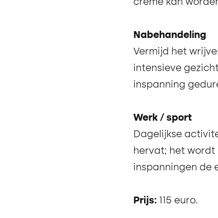
crème kan worden 
Nabehandeling
Vermijd het wrijv
intensieve gezich
inspanning gedur
Werk / sport
Dagelijkse activi
hervat; het word
inspanningen de e
Prijs:
115 euro.