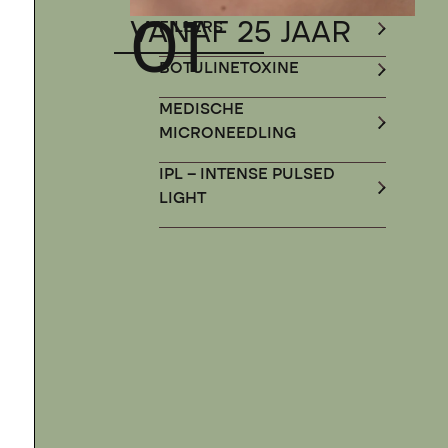
01
VANAF 25 JAAR
FILLERS
BOTULINETOXINE
MEDISCHE
MICRONEEDLING
IPL – INTENSE PULSED
LIGHT