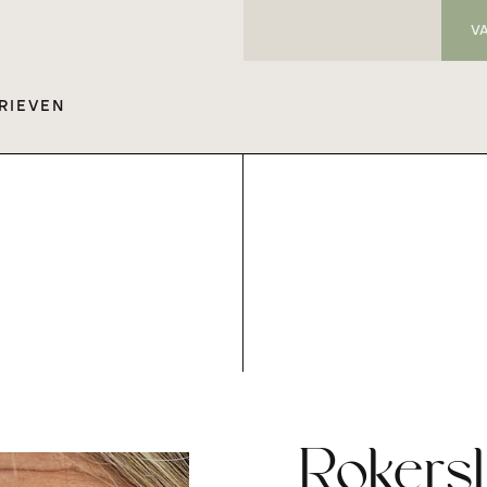
V
RIEVEN
Rokersl