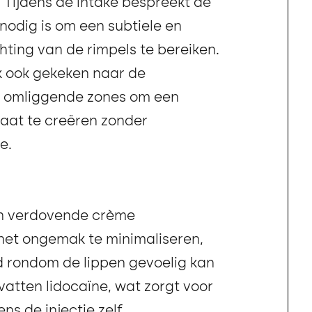
 Tijdens de intake bespreekt de
r nodig is om een subtiele en
hting van de rimpels te bereiken.
k ook gekeken naar de
 omliggende zones om een
aat te creëren zonder
e.
n verdovende crème
et ongemak te minimaliseren,
d rondom de lippen gevoelig kan
bevatten lidocaïne, wat zorgt voor
ns de injectie zelf.