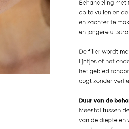
Behandeling met fi
op te vullen en d
en zachter te mak
en jongere uitstra
De filler wordt met
lijntjes of net on
het gebied rondo
oogt zonder verlie
Duur van de beha
Meestal tussen de
van de diepte en v