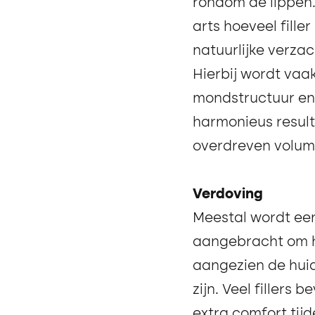
rondom de lippen.
arts hoeveel fille
natuurlijke verzac
Hierbij wordt vaa
mondstructuur en
harmonieus result
overdreven volum
Verdoving
Meestal wordt ee
aangebracht om h
aangezien de hui
zijn. Veel fillers 
extra comfort tijde