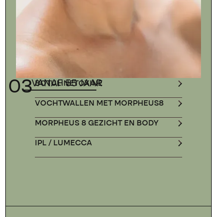
03
VANAF 55 JAAR
BOTULINETOXINE
VOCHTWALLEN MET MORPHEUS8
MORPHEUS 8 GEZICHT EN BODY
IPL / LUMECCA