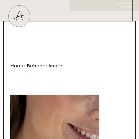
Huidtherapeut
Dermatoloog
Plastisch Chirurg
Hormoonspecialist
/ Gynaecoloog
Cosmetisch Arts
Home
Behandelingen