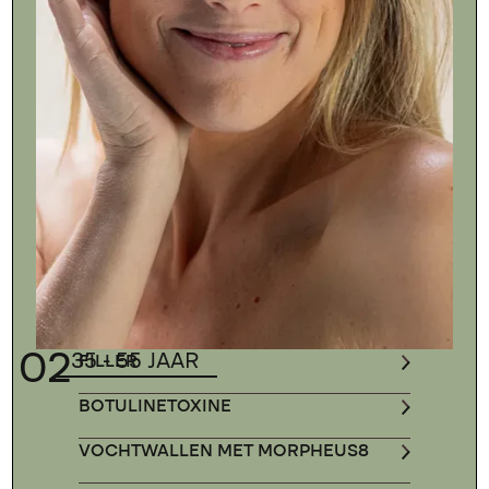
02
35 - 55 JAAR
FILLER
BOTULINETOXINE
VOCHTWALLEN MET MORPHEUS8