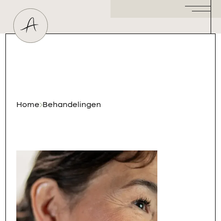
Huidtherapeut
Dermatoloog
Plastisch Chirurg
Hormoonspecialist
/ Gynaecoloog
Cosmetisch Arts
Home
Behandelingen