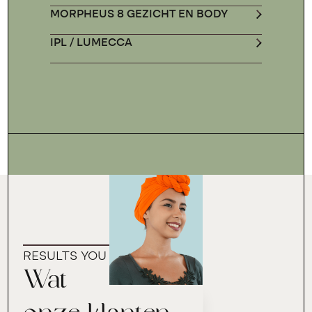
MORPHEUS 8 GEZICHT EN BODY
IPL / LUMECCA
RESULTS YOU CAN TRUST
Wat