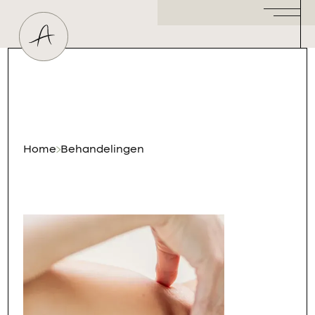
Huidtherapeut
Dermatoloog
Plastisch Chirurg
Hormoonspecialist
/ Gynaecoloog
Cosmetisch Arts
Home
Behandelingen