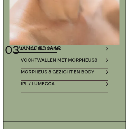
03
VANAF 55 JAAR
BOTULINETOXINE
VOCHTWALLEN MET MORPHEUS8
MORPHEUS 8 GEZICHT EN BODY
IPL / LUMECCA