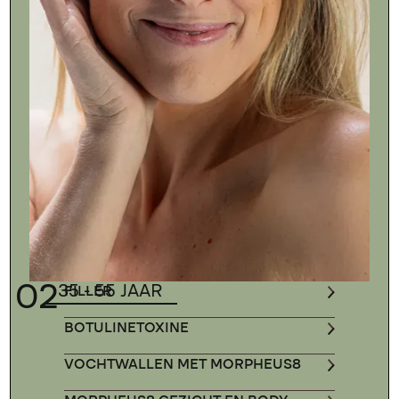
02
35 - 55 JAAR
FILLER
BOTULINETOXINE
VOCHTWALLEN MET MORPHEUS8