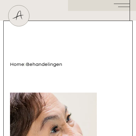
Huidtherapeut
Dermatoloog
Plastisch Chirurg
Hormoonspecialist
/ Gynaecoloog
Cosmetisch Arts
Home
Behandelingen