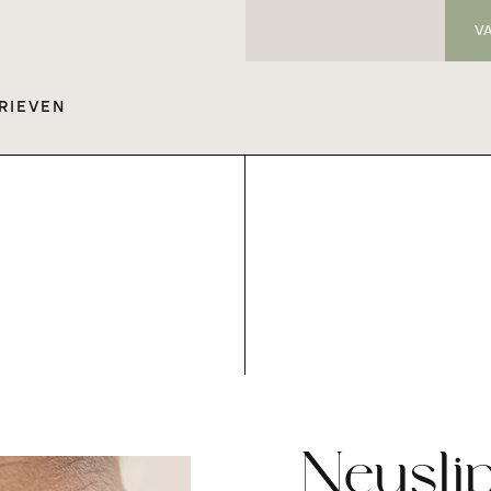
V
RIEVEN
Neusli