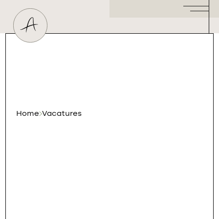
Huidtherapeut
Dermatoloog
Plastisch Chirurg
Hormoonspecialist
/ Gynaecoloog
Cosmetisch Arts
Home
Vacatures