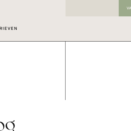
V
RIEVEN
og