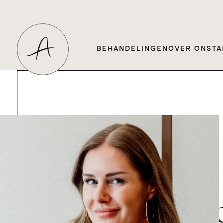
BEHANDELINGEN
OVER ONS
TA
Home
Vacatures
Dermatoloog
Dermatolo