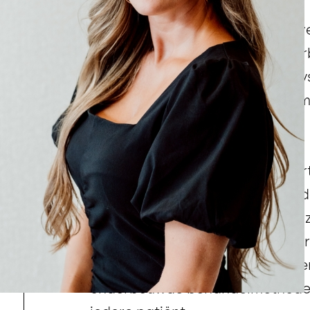
Bij Awat Clinics draait alles om ve
experts in injectables en huidver
alleen de behandeling. Wij anal
huidkwaliteit en uitstraling — om 
harmonieus resultaat te komen.
Onder leiding van cosmetisch a
wij vanuit onze kliniek in Ensched
waar medische en cosmetische 
cosmetisch-dermatologische zorg
belangrijke rol, waarbij wij we
onderbouwde behandelmethoden 