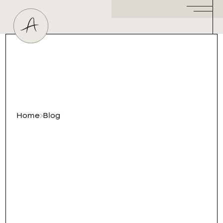
Huidtherapeut
Dermatoloog
Plastisch Chirurg
Hormoonspecialist
/ Gynaecoloog
Cosmetisch Arts
Home
Blog